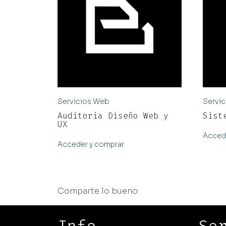
Servicios Web
Servi
Auditoria Diseño Web y
Sist
UX
Acced
Acceder y comprar
Comparte lo bueno: