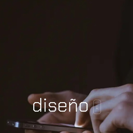
diseño
↓