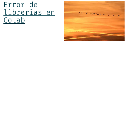
Error de
librerías en
Colab
Crear layers
para Lambdas
python desde
la consola de
AWS
Pandas Cheat
Sheet