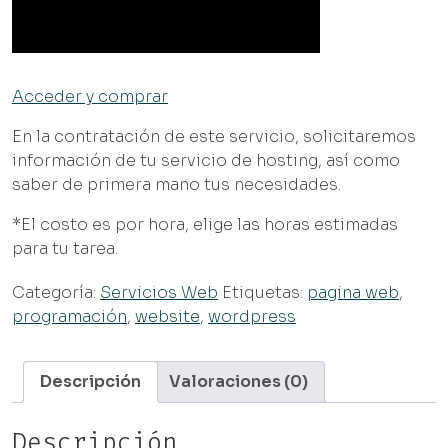
Acceder y comprar
En la contratación de este servicio, solicitaremos
información de tu servicio de hosting, así como
saber de primera mano tus necesidades.
*El costo es por hora, elige las horas estimadas
para tu tarea.
Categoría:
Servicios Web
Etiquetas:
pagina web
,
programación
,
website
,
wordpress
Descripción
Valoraciones (0)
Descripción