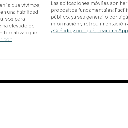
Las aplicaciones móviles son he
en la que vivimos,
propósitos fundamentales: Facilit
en una habilidad
público, ya sea general o por alg
cursos para
información y retroalimentación a
e ha elevado de
¿Cuándo y por qué crear una Ap
lternativas que...
r con
rvicios
Productos
seña y desarrolla tu web.
AiWay Studio
plementa SEO en tu web.
Ekiline
anea tu App.
Pointown App
vierte en un sistema a
Los Hijos del Rol®