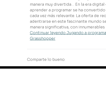
manera muy divertida… En la era digital 
aprender a programar se ha convertido 
cada vez más relevante. La oferta de re
adentrarse en este fascinante mundo s
manera significativa, con innumerables a
Continuar leyendo Jugando a programa
Grasshopper
Comparte lo bueno:
Info
Se
Blog
Di
Casos y proyectos
Im
Eduardo
Pl
Uriel
In