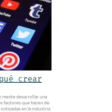
qué crear
n mente desarrollar una
os factores que hacen de
cotizadas en la industria.