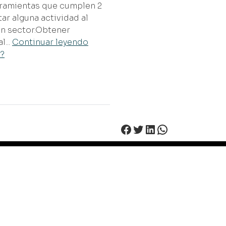
rramientas que cumplen 2
ar alguna actividad al
ún sector.Obtener
l...
Continuar leyendo
p?
Facebook
Twitter
LinkedIn
WhatsApp
Contacto
Linkedin
Facebook
Twitter