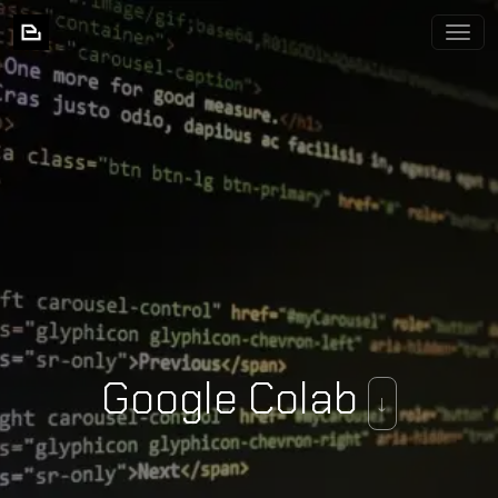
BIXNIA
Google Colab
↓