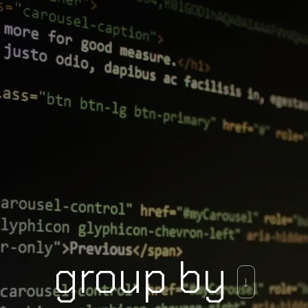
group by
↓