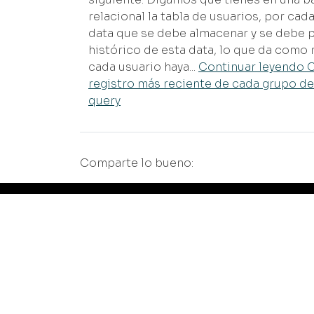
relacional la tabla de usuarios, por cada
data que se debe almacenar y se debe pe
histórico de esta data, lo que da como
cada usuario haya...
Continuar leyendo 
registro más reciente de cada grupo de
query
Comparte lo bueno:
Info
Se
Blog
Di
Casos y proyectos
Im
Eduardo
Pl
Uriel
In
Privacidad
me