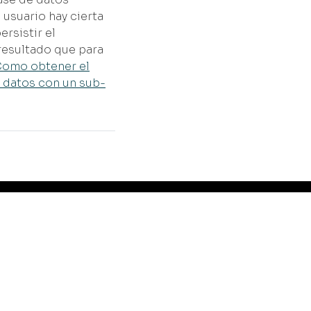
 usuario hay cierta
rsistir el
 resultado que para
Como obtener el
 datos con un sub-
rvicios
Productos
seña y desarrolla tu web.
AiWay Studio
plementa SEO en tu web.
Ekiline
anea tu App.
Pointown App
vierte en un sistema a
Los Hijos del Rol®
dida.