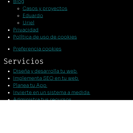
Blog
Casos y proyectos
Eduardo
Uriel
Privacidad
Política de uso de cookies
Preferencia cookies
Servicios
Diseña y desarrolla tu web.
Implementa SEO en tu web.
Planea tu App.
Invierte en un sistema a medida.
Administra tus recursos.
Proyectos especiales.
Productos
AiWay Studio