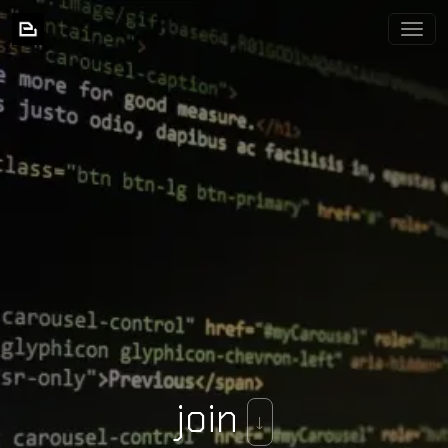
BIXNIA
join
↓