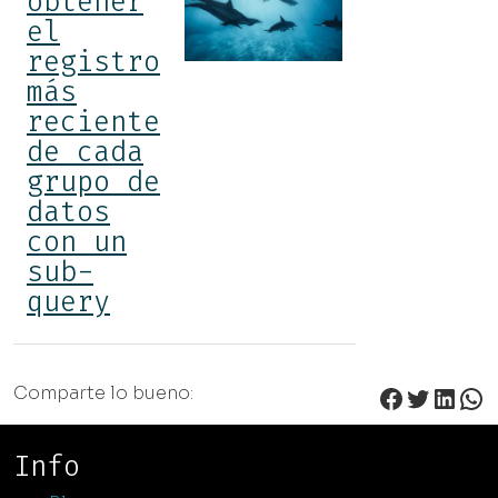
obtener
el
registro
más
reciente
de cada
grupo de
datos
con un
sub-
query
Faceboo
Twitter
Link
Wh
Comparte lo bueno:
Info