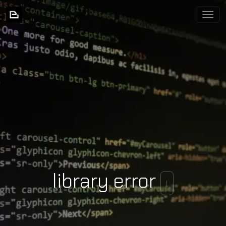
BIXNIA
library error
↓