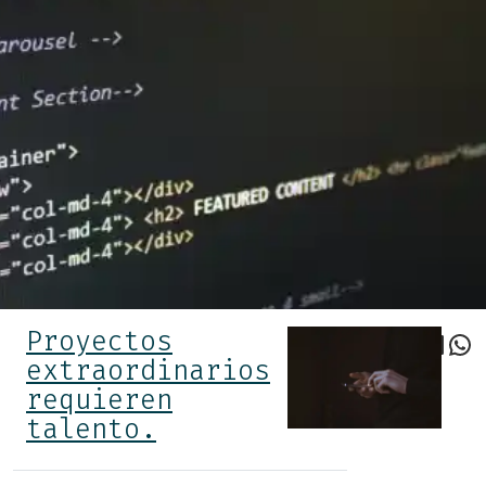
Proyectos
Faceboo
Twitter
Link
Wh
extraordinarios
requieren
talento.