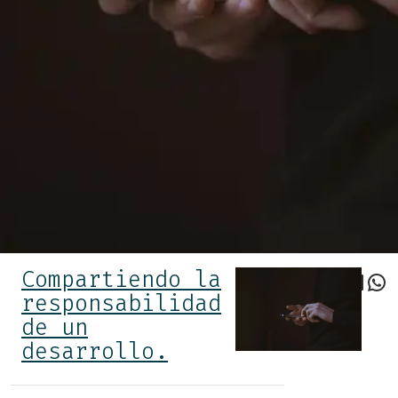
Compartiendo la
Faceboo
Twitter
Link
Wh
responsabilidad
de un
desarrollo.