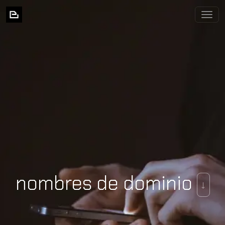
BIXNIA
nombres de dominio
↓