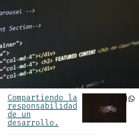
Compartiendo la
Faceboo
Twitter
Link
Wh
responsabilidad
de un
desarrollo.