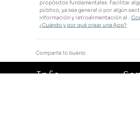
propósitos fundamentales: Facilitar alg
público, ya sea general o por algún sec
información y retroalimentación al...
Con
¿Cuándo y por qué crear una App?
Comparte lo bueno:
Info
Se
Blog
Di
Casos y proyectos
Im
Eduardo
Pl
Uriel
In
Privacidad
me
Política de uso de cookies
Ad
Pr
Preferencia cookies