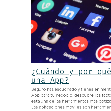
¿Cuándo y por qu
una App?
Seguro haz escuchado y tienes en ment
App para tu negocio, descubre los fac
esta una de las herramientas más cotizad
Las aplicaciones móviles son herramie