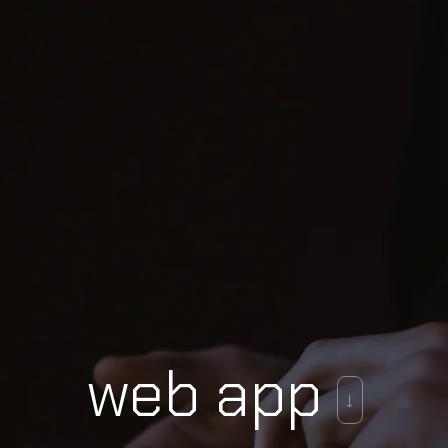
web app
↓