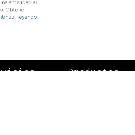
una actividad al
tor.Obtener
tinuar leyendo
rvicios
Productos
seña y desarrolla tu web.
AiWay Studio
plementa SEO en tu web.
Ekiline
anea tu App.
Pointown App
vierte en un sistema a
Los Hijos del Rol®
dida.
ministra tus recursos.
oyectos especiales.