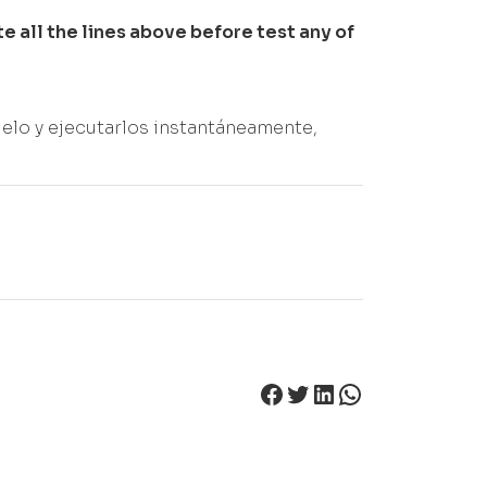
e all the lines above before test any of
uelo y ejecutarlos instantáneamente,
Facebook
Twitter
LinkedIn
WhatsApp