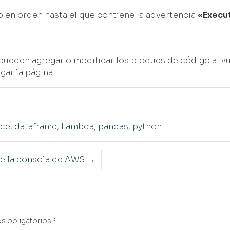
 en orden hasta el que contiene la advertencia
«Execut
pueden agregar o modificar los bloques de código al v
gar la página.
nce
,
dataframe
,
Lambda
,
pandas
,
python
de la consola de AWS
→
 obligatorios
*