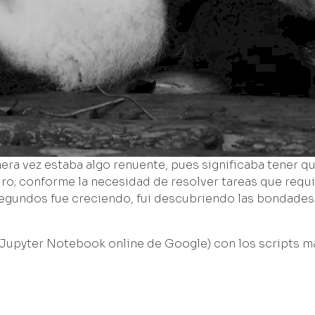
a vez estaba algo renuente, pues significaba tener que
o; conforme la necesidad de resolver tareas que requi
gundos fue creciendo, fui descubriendo las bondades d
 Jupyter Notebook online de Google) con los scripts m